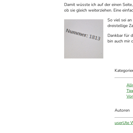
Damit wüsste ich auf der einen Seite
ob sie gleich weiterziehen. Eine einfa
So viel sei a
dreistellige Z
Dankbar für d
bin auch mir 
Kategorie
All
Tip
Vor
Autoren
user
Ute W